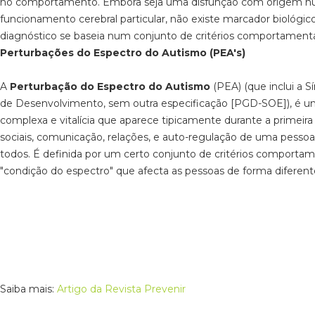
no comportamento. Embora seja uma disfunção com origem 
funcionamento cerebral particular, não existe marcador biológico
diagnóstico se baseia num conjunto de critérios comportamenta
Perturbações do Espectro do Autismo (PEA's)
A
Perturbação do Espectro do Autismo
(PEA) (que inclui a 
de Desenvolvimento, sem outra especificação [PGD-SOE]), é 
complexa e vitalícia que aparece tipicamente durante a primeira
sociais, comunicação, relações, e auto-regulação de uma pessoa.
todos. É definida por um certo conjunto de critérios comport
"condição do espectro" que afecta as pessoas de forma diferent
Saiba mais:
Artigo da Revista Prevenir