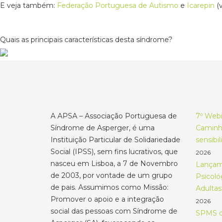
E veja também:
Federação Portuguesa de Autismo
e
Icarepin
(v
Quais as principais características desta síndrome?
A APSA – Associação Portuguesa de
7º Webi
Síndrome de Asperger, é uma
Caminho
Instituição Particular de Solidariedade
sensibi
Social (IPSS), sem fins lucrativos, que
2026
nasceu em Lisboa, a 7 de Novembro
Lançame
de 2003, por vontade de um grupo
Psicoló
de pais. Assumimos como Missão:
Adultas
Promover o apoio e a integração
2026
social das pessoas com Síndrome de
SPMS c