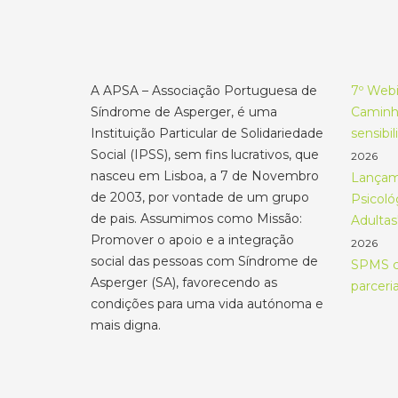
A APSA – Associação Portuguesa de
7º Webi
Síndrome de Asperger, é uma
Caminho
Instituição Particular de Solidariedade
sensibi
Social (IPSS), sem fins lucrativos, que
2026
nasceu em Lisboa, a 7 de Novembro
Lançame
de 2003, por vontade de um grupo
Psicoló
de pais. Assumimos como Missão:
Adultas
Promover o apoio e a integração
2026
social das pessoas com Síndrome de
SPMS c
Asperger (SA), favorecendo as
parceri
condições para uma vida autónoma e
mais digna.