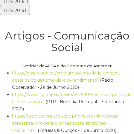
IRS 2016
IRS 2015
Artigos - Comunicação
Social
Notícias da APSA e do Síndrome de Asperger
https://observador.pt/programas/convidado-extra/os-
desafios-do-autismo-de-alto-rendimento/
(Rádio
Observador - 29 de Junho 2020)
https://www.rtp.pt/play/p6561/e476909/bom-dia-portugal-
fim-de-semana
(RTP - Bom dia Portugal - 7 de Junho
2020)
https://estrelaseouricos.sapo.pt/em-casa/livros/apsa-
apresenta-livro-para-criancas-sobre-sindrome-
-23528.html
(Estrelas & Ouriços - 1 de Junho 2020)