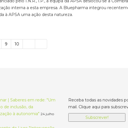
anciado pelo I.N.R., I.P., a equipa da APSA deslocou-se a Coimb
ilização interna a esta empresa. A Bluepharma integrou recent
tada à APSA uma ação desta natureza.
9
10
nar | Saberes em rede: "Um
Receba todas as novidades po
 de inclusão, da
mail. Clique aqui para subscrev
lização à autonomia"
24 julho
Subscrever!