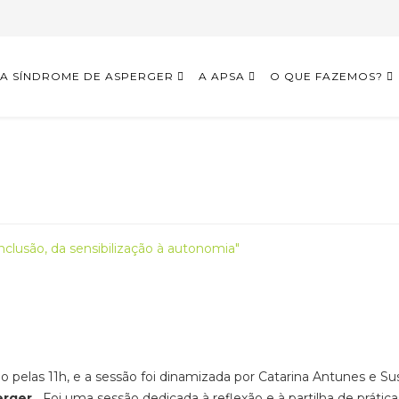
A SÍNDROME DE ASPERGER
A APSA
O QUE FAZEMOS?
clusão, da sensibilização à autonomia"
o pelas 11h, e a sessão foi dinamizada por Catarina Antunes e 
rger .
Foi uma sessão dedicada à reflexão e à partilha de prát