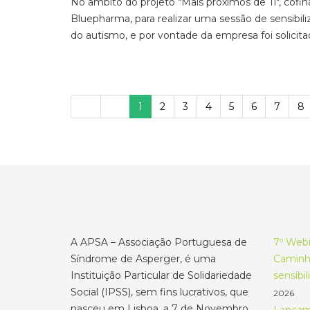
No âmbito do projeto "Mais próximos de Ti", cofin
Bluepharma, para realizar uma sessão de sensib
do autismo, e por vontade da empresa foi solici
1
2
3
4
5
6
7
8
A APSA – Associação Portuguesa de
7º Webi
Síndrome de Asperger, é uma
Caminho
Instituição Particular de Solidariedade
sensibi
Social (IPSS), sem fins lucrativos, que
2026
nasceu em Lisboa, a 7 de Novembro