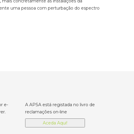
ra, mais concretamente às instalações da
emente uma pessoa com perturbação do espectro
r e-
A APSA está registada no livro de
er.
reclamações on-line
Aceda Aqui!