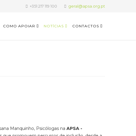
+351 217 119 100
geral@apsa.org.pt
COMO APOIAR
NOTÍCIAS
CONTACTOS
Susana Manquinho, Psicólogas na
APSA -
icas que promovem percursos de inclusão, desde a