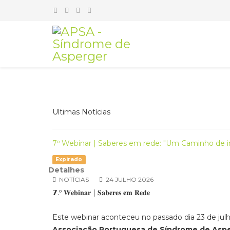
Ultimas Notícias
7º Webinar | Saberes em rede: "Um Caminho de in
Expirado
Detalhes
NOTÍCIAS
24 JULHO 2026
𝟳.º 𝐖𝐞𝐛𝐢𝐧𝐚𝐫 | 𝐒𝐚𝐛𝐞𝐫𝐞𝐬 𝐞𝐦 𝐑𝐞𝐝𝐞
Este webinar aconteceu no passado dia 23 de julh
Associação Portuguesa de Síndrome de Aspe