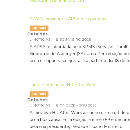
www.autismonoadulto.com
SPMS convidam a APSA para parceria
Expirado
Detalhes
NOTÍCIAS
30 JANEIRO 2026
A APSA foi abordada pelo SPMS (Serviços Partilh
Síndrome de Asperger (SA), uma Perturbação do E
uma campanha conjunta já a partir do dia 18 de f
Jantar solidário da HR After Work
Expirado
Detalhes
NOTÍCIAS
04 DEZEMBRO 2025
A iniciativa HR After Work assumiu ontem, 3 de 
uma boa causa. Foi a edição número 69 e decorr
pela sua presidente, Piedade Líbano Monteiro.